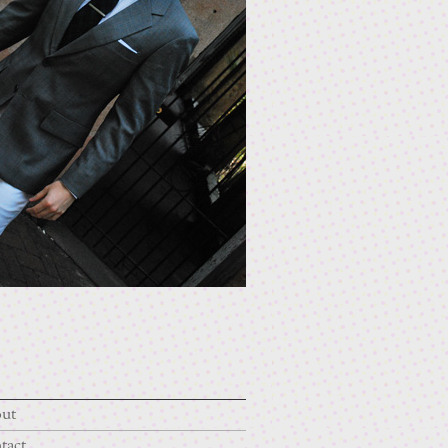
ut
tact