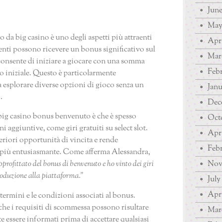
June
May
 da big casino è uno degli aspetti più attraenti
Apri
tenti possono ricevere un bonus significativo sul
Mar
consente di iniziare a giocare con una somma
Febr
o iniziale. Questo è particolarmente
 esplorare diverse opzioni di gioco senza un
Janu
.
Dec
 big casino bonus benvenuto è che è spesso
Oct
ggiuntive, come giri gratuiti su select slot.
Apri
teriori opportunità di vincita e rende
Febr
a più entusiasmante. Come afferma Alessandra,
profittato del bonus di benvenuto e ho vinto dei giri
Nov
troduzione alla piattaforma.”
July
Apri
i termini e le condizioni associati al bonus.
che i requisiti di scommessa possono risultare
Mar
e essere informati prima di accettare qualsiasi