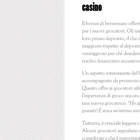
casino
Il bonus di benvenuto offerto
per i nuovi giocatori. Gli u
loro primo deposito, il che 
maggiore rispetto al deposit
vantaggioso per chi desidera
rischio finanziario eccessivo
Un aspetto interessante del
accompagnato da promozioni a
Questo offre ai giocatori ul
l’esperienza di gioco ancor
una nuova giocatrice:
“Ho ap
gratuiti! È stata un’ottima in
Tuttavia, è cruciale leggere 
Alcuni giocatori segnalano 
complicati e che è important