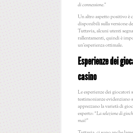
di connessione.”
Un altro aspetto positivo è 
disponibili sulla versione d
Tuttavia, alcuni utenti segn
rallentamenti, quindi è imp
un’esperienza ottimale.
Esperienze dei gioc
casino
Le esperienze dei giocatori
testimonianze evidenziano si
apprezzano la varietà di gio
esperto:
“La selezione di gioc
mai!”
Tuttavia, ci sono anche lame