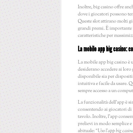
Inoltre, big casino offre anc
dove i giocatori possono ten
Queste slot attirano molti g
grandi premi. È importante t
caratteristiche per massimizz
La mobile app big casino: c
La mobile app big casino è u
desiderano accedere ai loro
disponibile sia per disposit
intuitiva e facile da usare.
sempre accesso a un comput
La funzionalità dell’app è si
consentendo ai giocatori di 
tavolo. Inoltre, l’app consent
prelievi in modo semplice e
abituale:
“Uso l’app big casin