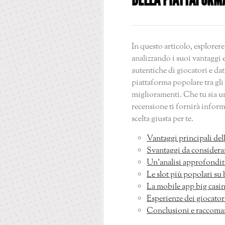
In questo articolo, esplorer
analizzando i suoi vantaggi 
autentiche di giocatori e da
piattaforma popolare tra gli 
miglioramenti. Che tu sia un
recensione ti fornirà inform
scelta giusta per te.
Vantaggi principali del
Svantaggi da considerar
Un’analisi approfondit
Le slot più popolari su b
La mobile app big casin
Esperienze dei giocatori
Conclusioni e raccomand