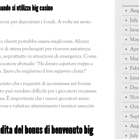
ndo si utilizza big casino
Aug
July
ioni per depositare i fondi. A volte mi sento
June
May
izio clienti potrebbe essere migliorata. Alcuni
 di attesa prolungati per ricevere assistenza.
Apri
e, soprattutto in situazioni di emergenza. Come
Mar
iocatore abituale:
“Ho dovuto aspettare troppo a
Febr
. Spero che migliorino il loro supporto clienti!”
Janu
notato che i requisiti di scommessa sui bonus
Dec
o può rendere difficile per i giocatori incassare
Nov
nus. È importante che i nuovi giocatori siano
ione e valutino attentamente i termini associés
Octo
Sep
Augu
dita del bonus di benvenuto big
July