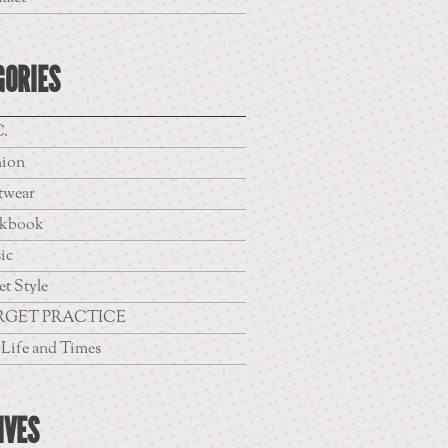
GORIES
.
hion
twear
kbook
ic
et Style
RGET PRACTICE
Life and Times
IVES