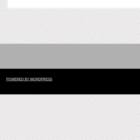
POWERED BY WORDPRESS