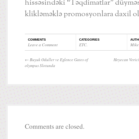
hissəsindəki “Təqdimatlar” düyməs
klikləməklə promosyonlara daxil ola
COMMENTS
CATEGORIES
AUTH
Leave a Comment
ETC.
Mike
←
Buyuk Oduller ve Eglence Gates of
Heyecan Verici
olympus Slotunda
Comments are closed.