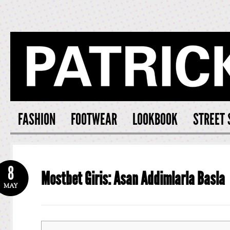
PATRICK S
FASHION
FOOTWEAR
LOOKBOOK
STREET 
8
Mostbet Giris: Asan Addimlarla Basla
MAY