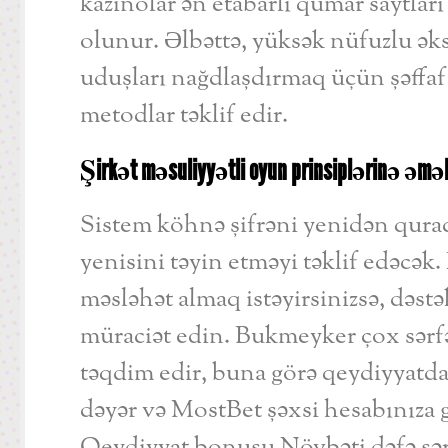
kazinolar ən etabarlı qumar saytlar
olunur. Əlbəttə, yüksək nüfuzlu əks
uduşları nağdlaşdırmaq üçün şəffaf
metodlar təklif edir.
Şirkət məsuliyyətli oyun prinsiplərinə əməl
Sistem köhnə şifrəni yenidən qura
yenisini təyin etməyi təklif edəcək.
məsləhət almaq istəyirsinizsə, dəst
müraciət edin. Bukmeyker çox sərfəl
təqdim edir, buna görə qeydiyyatd
dəyər və MostBet şəxsi hesabınıza g
Qeydiyyat bonusu Növbəti dəfə şə