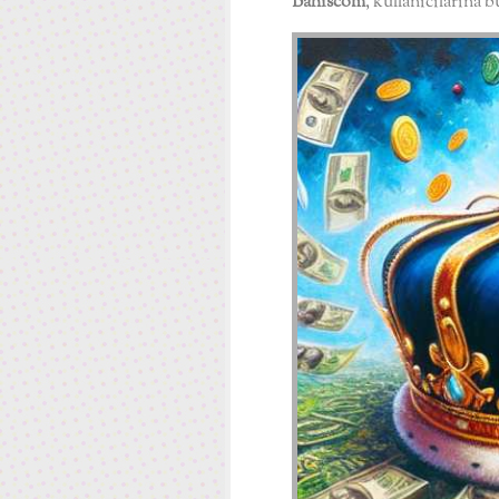
Bahiscom
, kullanıcılarına b