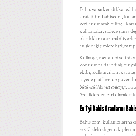
Bahis yaparken dikkat edilm
stratejidir. Bahiscom, kullanıc
veriler sunarak bilinçli kar
kullanıcılar, sadece şansa d
olasılıklarını artırabiliyor
anlık değişimlere hızlıca te
Kullanıcı memnuniyetini ön
konusunda da iddialı bir yak
ekibi, kullanıcıların karşıla
sayede platformun güvenilir
bütüncül hizmet anlayışı
, onu
özelliklerden biri olarak di
En İyi Bahis Oranlarını Bahi
Bahis com, kullanıcılarına 
sektördeki diğer rakiplerin