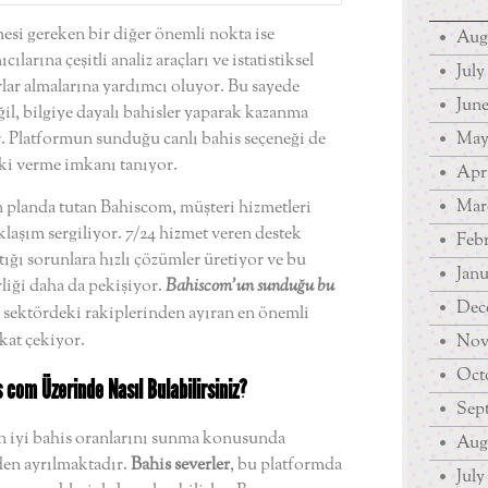
esi gereken bir diğer önemli nokta ise
Aug
ılarına çeşitli analiz araçları ve istatistiksel
July
arlar almalarına yardımcı oluyor. Bu sayede
June
eğil, bilgiye dayalı bahisler yaparak kazanma
lar. Platformun sunduğu canlı bahis seçeneği de
May
pki verme imkanı tanıyor.
Apri
Mar
 planda tutan Bahiscom, müşteri hizmetleri
laşım sergiliyor. 7/24 hizmet veren destek
Febr
ştığı sorunlara hızlı çözümler üretiyor ve bu
Janu
liği daha da pekişiyor.
Bahiscom’un sunduğu bu
Dec
 sektördeki rakiplerinden ayıran en önemli
kkat çekiyor.
Nov
Octo
s com Üzerinde Nasıl Bulabilirsiniz?
Sep
en iyi bahis oranlarını sunma konusunda
Augu
den ayrılmaktadır.
Bahis severler
, bu platformda
July