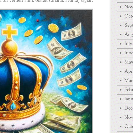
u tür verileri anlık olarak sunarak avantaj sağlar.
Nov
Octo
Sep
Augu
July
June
May
Apri
Mar
Febr
Janu
Dec
Nov
Octo