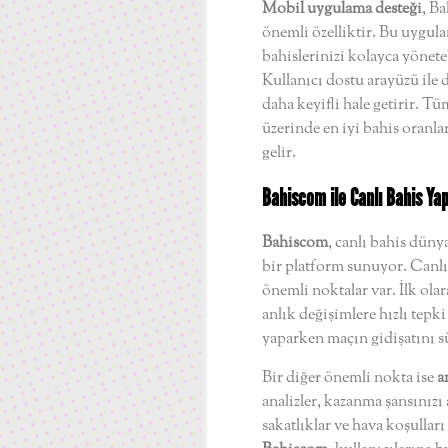
Mobil uygulama desteği
, B
önemli özelliktir. Bu uygula
bahislerinizi kolayca yöneteb
Kullanıcı dostu arayüzü ile
daha keyifli hale getirir. Tü
üzerinde en iyi bahis oranla
gelir.
Bahiscom ile Canlı Bahis Ya
Bahiscom
, canlı bahis dün
bir platform sunuyor. Canlı
önemli noktalar var. İlk ola
anlık değişimlere hızlı tepk
yaparken maçın gidişatını sü
Bir diğer önemli nokta ise
a
analizler, kazanma şansınızı
sakatlıklar ve hava koşullar