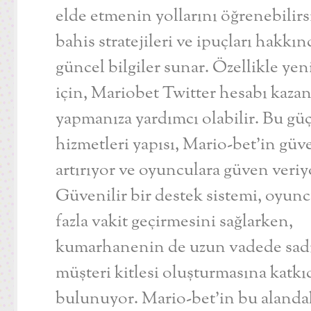
elde etmenin yollarını öğrenebilirs
bahis stratejileri ve ipuçları hakkın
güncel bilgiler sunar. Özellikle yen
için, Mariobet Twitter hesabı kazan
yapmanıza yardımcı olabilir. Bu gü
hizmetleri yapısı, Mario-bet’in güve
artırıyor ve oyunculara güven veriy
Güvenilir bir destek sistemi, oyun
fazla vakit geçirmesini sağlarken,
kumarhanenin de uzun vadede sadı
müşteri kitlesi oluşturmasına katkı
bulunuyor. Mario-bet’in bu alanda