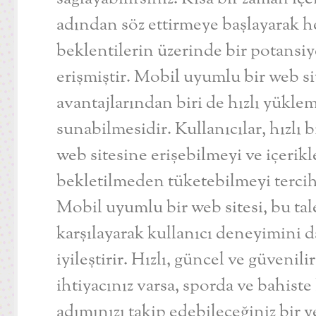
adından söz ettirmeye başlayarak 
beklentilerin üzerinde bir potansiy
erişmiştir. Mobil uyumlu bir web s
avantajlarından biri de hızlı yüklem
sunabilmesidir. Kullanıcılar, hızlı b
web sitesine erişebilmeyi ve içerikl
bekletilmeden tüketebilmeyi tercih
Mobil uyumlu bir web sitesi, bu tal
karşılayarak kullanıcı deneyimini 
iyileştirir. Hızlı, güncel ve güvenilir
ihtiyacınız varsa, sporda ve bahiste
adımınızı takip edebileceğiniz bir y