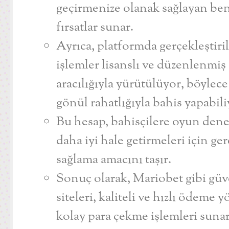
geçirmenize olanak sağlayan ben
fırsatlar sunar.
Ayrıca, platformda gerçekleştir
işlemler lisanslı ve düzenlenmiş
aracılığıyla yürütülüyor, böylece
gönül rahatlığıyla bahis yapabili
Bu hesap, bahisçilere oyun dene
daha iyi hale getirmeleri için gere
sağlama amacını taşır.
Sonuç olarak, Mariobet gibi güv
siteleri, kaliteli ve hızlı ödeme 
kolay para çekme işlemleri sunar