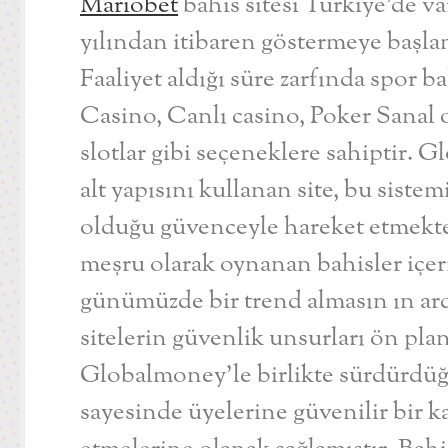
Mariobet
bahis sitesi Türkiye’de var
yılından itibaren göstermeye başlam
Faaliyet aldığı süre zarfında spor ba
Casino, Canlı casino, Poker Sanal 
slotlar gibi seçeneklere sahiptir.
alt yapısını kullanan site, bu siste
olduğu güvenceyle hareket etmekte
meşru olarak oynanan bahisler içer
günümüzde bir trend almasın ın a
sitelerin güvenlik unsurları ön plan
Globalmoney’le birlikte sürdürdüğ
sayesinde üyelerine güvenilir bir k