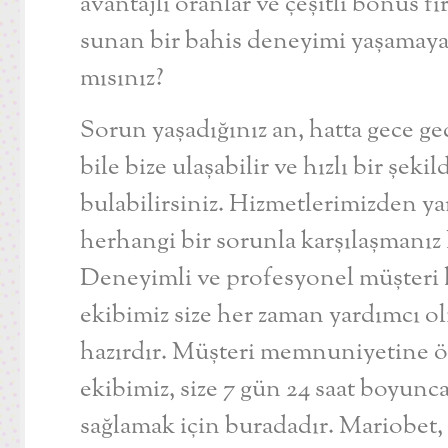
avantajlı oranlar ve çeşitli bonus fır
sunan bir bahis deneyimi yaşamaya
mısınız?
Sorun yaşadığınız an, hatta gece ge
bile bize ulaşabilir ve hızlı bir şek
bulabilirsiniz. Hizmetlerimizden ya
herhangi bir sorunla karşılaşmanız
Deneyimli ve profesyonel müşteri 
ekibimiz size her zaman yardımcı o
hazırdır. Müşteri memnuniyetine ö
ekibimiz, size 7 gün 24 saat boyunc
sağlamak için buradadır. Mariobet, 1