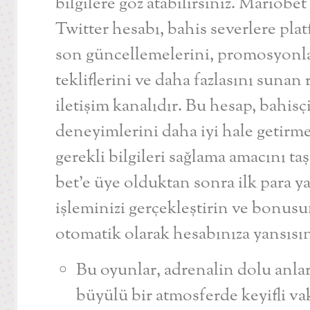
bilgilere göz atabilirsiniz. Mariobet
Twitter hesabı, bahis severlere pl
son güncellemelerini, promosyonlar
tekliflerini ve daha fazlasını sunan 
iletişim kanalıdır. Bu hesap, bahisç
deneyimlerini daha iyi hale getirme
gerekli bilgileri sağlama amacını taş
bet’e üye olduktan sonra ilk para y
işleminizi gerçekleştirin ve bonus
otomatik olarak hesabınıza yansısı
Bu oyunlar, adrenalin dolu anla
büyülü bir atmosferde keyifli va