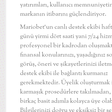
yatırımları, kullanıcı memnuniyetin
markanın itibarını güçlendiriyor.
Mariobet‘un canlı destek ekibi haf
günü yirmi dört saati yani 7/24 hiz
profesyonel bir kadrodan oluşmakt
finansal konularınızı, yaşadığınız s
görüş, öneri ve şikayetlerinizi iletm
destek ekibi ile bağlantı kurmanız
gerekmektedir. Üyelik oluşturmak 
karmaşık prosedürlere takılmadan,
birkaç basit adımla kolayca üye olabi
Bilgilerinizi doğru ve eksiksiz bir ş