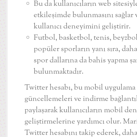
Bu da kullanıcıların web sitesiyl
etkileşimde bulunmasını sağlar 
kullanıcı deneyimini geliştirir.
Futbol, basketbol, tenis, beyzbol
popüler sporların yanı sıra, daha
spor dallarına da bahis yapma şa
bulunmaktadır.
Twitter hesabı, bu mobil uygulama il
güncellemeleri ve indirme bağlantı
paylaşarak kullanıcıların mobil de
geliştirmelerine yardımcı olur. Mar
Twitter hesabını takip ederek, daha