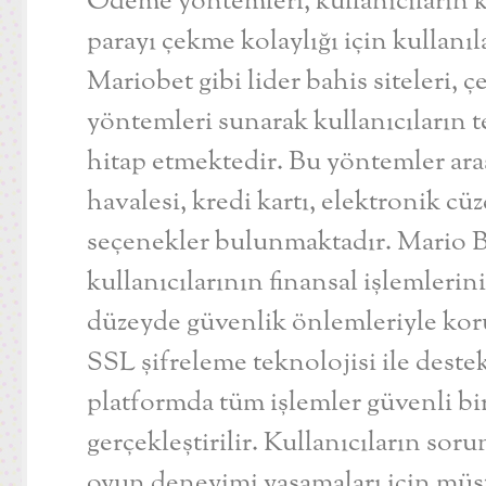
Ödeme yöntemleri, kullanıcıların k
parayı çekme kolaylığı için kullanıl
Mariobet gibi lider bahis siteleri, ç
yöntemleri sunarak kullanıcıların t
hitap etmektedir. Bu yöntemler ar
havalesi, kredi kartı, elektronik cüz
seçenekler bulunmaktadır. Mario B
kullanıcılarının finansal işlemlerini
düzeyde güvenlik önlemleriyle kor
SSL şifreleme teknolojisi ile dest
platformda tüm işlemler güvenli bi
gerçekleştirilir. Kullanıcıların soru
oyun deneyimi yaşamaları için müş