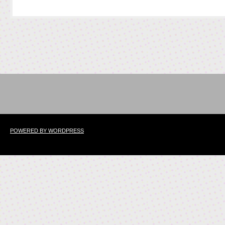
POWERED BY WORDPRESS