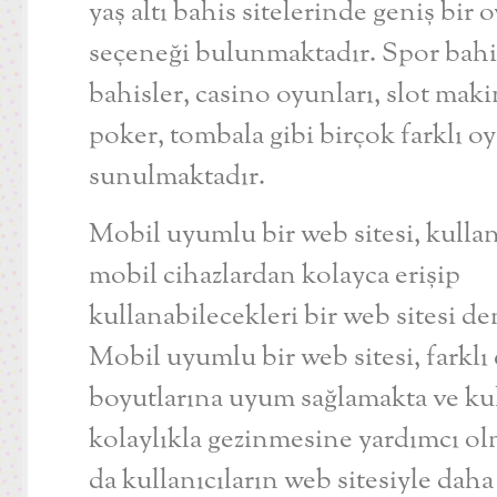
yaş altı bahis sitelerinde geniş bir 
seçeneği bulunmaktadır. Spor bahis
bahisler, casino oyunları, slot maki
poker, tombala gibi birçok farklı o
sunulmaktadır.
Mobil uyumlu bir web sitesi, kullan
mobil cihazlardan kolayca erişip
kullanabilecekleri bir web sitesi de
Mobil uyumlu bir web sitesi, farklı
boyutlarına uyum sağlamakta ve kul
kolaylıkla gezinmesine yardımcı ol
da kullanıcıların web sitesiyle daha 