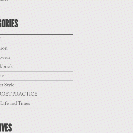
GORIES
.
hion
twear
kbook
ic
et Style
RGET PRACTICE
Life and Times
IVES