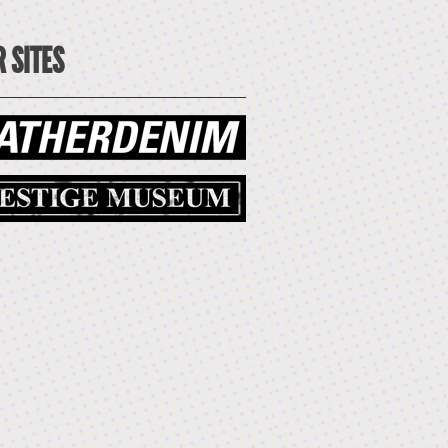
 SITES