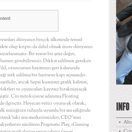
ntent
unları dünyanın birçok ülkesinde temsil
lmekte olup kripto da dahil olmak üzere dünyanın
uyarlanmıştır. Bir resim bir şeye değer,
ı hemen görebilirsiniz. Dikkat edilmesi gereken
Wild, oyuncunun hayatının geri kalanında
ceği terk edilmiş bir hazineye kapı açmasıdır.
eşitlidir, ancak hepsi kusursuz grafik kalitesi,
 efektleri ve oyuncuları kayıtsız bırakmayacak
lmiştir. Çin mitolojisine adanmış Floating
e ilginçtir. Heyecan verici oyuna ek olarak,
INFO
 halk müziğinin ruhuyla uyumlu bir ses eşliğinde
litarık’taki ana merkezimizden, CEO’muz
Abo
aaliyetlerini sürdüren Pragmatic Play, iGaming
Con
eratör markalarına oyuncuların favori