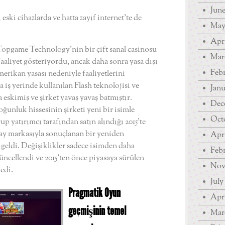
June
eski cihazlarda ve hatta zayıf internet’te de
May
Apri
Topgame Technology’nin bir çift sanal casinosu
Mar
liyet gösteriyordu, ancak daha sonra yasa dışı
Febr
erikan yasası nedeniyle faaliyetlerini
iş yerinde kullanılan Flash teknolojisi ve
Janu
a eskimiş ve şirket yavaş yavaş batmıştır.
Dec
nluk hissesinin şirketi yeni bir isimle
Oct
up yatırımcı tarafından satın alındığı 2015’te
Play markasıyla sonuçlanan bir yeniden
Apri
eldi. Değişiklikler sadece isimden daha
Febr
güncellendi ve 2015’ten önce piyasaya sürülen
Nov
edi.
July
Pragmatik Oyun
Apri
geçmişinin temel
Mar