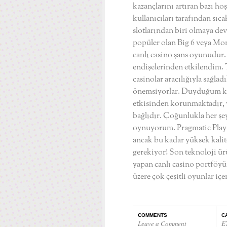
kazançlarını artıran bazı hoş
kullanıcıları tarafından sıca
slotlarından biri olmaya d
popüler olan Big 6 veya Mon
canlı casino şans oyunudur. 
endişelerinden etkilendim. 
casinolar aracılığıyla sağlad
önemsiyorlar. Duyduğum kad
etkisinden korunmaktadır, 
bağlıdır. Çoğunlukla her şey
oynuyorum. Pragmatic Play’d
ancak bu kadar yüksek kalit
gerekiyor! Son teknoloji ür
yapan canlı casino portföyü
üzere çok çeşitli oyunlar iç
COMMENTS
C
Leave a Comment
E