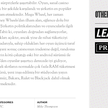
 sürprizlerle şaşırtabilir. Oyun, sanal casino
k bir şekilde karşılandı ve şirketin en popüler
OTHER
evam etmektedir. Mega Wheel, her zaman
ey Wheels’dan ilham alan, eğlence dolu bir
Şirketin politikalarından ve oyuncularla ilgili
Tabii ki, oyunları doğrudan sağlamıyorlar,
ıkları açıktır, ancak yine de nihai tüketiciyi
arıyla, sahip oldukları her oyun üçüncü taraf
yani sonuç caisnonun iradesine değil, randoma
in kötü çalıştığı eski bir android sürümü ile
en oyunlar şaşırtıcı derecede iyi gidiyor,
eli slotların normalde çok fazla RAM tüketmesi
ünü, yeni inşa edilmiş bir stüdyodan yayın
müz, Bakara, Rulet ve Blackjack dahil olmak
ermektedir.
ATEGORIES
AUTHOR
TC.
Mike Thompson