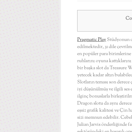
Co
Pragmatic Play
Stüdyonun oy
edilmektedir, 31 dile çevri
en popüler para birimlerine 
ruhlarını oyuna kattıkların
bir başka slot da Treasure 
yetecek kadar altın bulabile
Slotların teması son derece ç
iyi düşünülmüş ve ilgili ses
ilginç bonuslarla birleştiri
Dragon slotu da aynı dereced
eşsiz grafik kalitesi ve Çin
sizi memnun edebilir. Cebe
Julian Jarvis önderliğinde f
sektöründeki en başarılı op