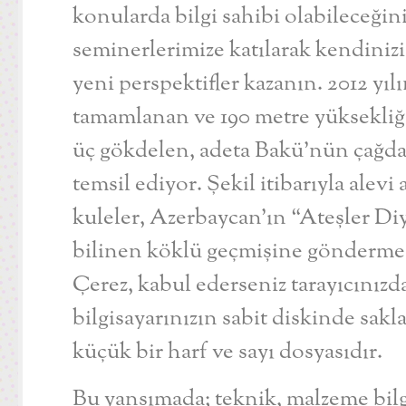
konularda bilgi sahibi olabileceğini
seminerlerimize katılarak kendinizi 
yeni perspektifler kazanın. 2012 yıl
tamamlanan ve 190 metre yüksekliğ
üç gökdelen, adeta Bakü’nün çağd
temsil ediyor. Şekil itibarıyla alevi
kuleler, Azerbaycan’ın “Ateşler Diy
bilinen köklü geçmişine gönderme
Çerez, kabul ederseniz tarayıcınızd
bilgisayarınızın sabit diskinde sakl
küçük bir harf ve sayı dosyasıdır.
Bu yansımada; teknik, malzeme bilg