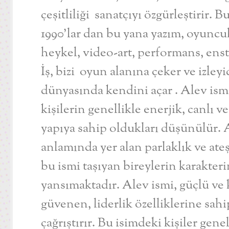
çeşitliliği sanatçıyı özgürleştirir. 
1990’lar dan bu yana yazım, oyuncul
heykel, video-art, performans, ens
İş, bizi oyun alanına çeker ve izley
dünyasında kendini açar . Alev ism
kişilerin genellikle enerjik, canlı v
yapıya sahip oldukları düşünülür. 
anlamında yer alan parlaklık ve ateş
bu ismi taşıyan bireylerin karakter
yansımaktadır. Alev ismi, güçlü ve
güvenen, liderlik özelliklerine sahi
çağrıştırır. Bu isimdeki kişiler genel