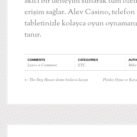
akıcı bir deneyim sunarak tüm özell
erişim sağlar. Alev Casino, telefon
tabletinizle kolayca oyun oynamanı
tanır.
COMMENTS
CATEGORIES
AUTH
Leave a Comment
ETC.
Mike
←
The Dog House demo bedava kazan
Plinko Oyna ve Kaza