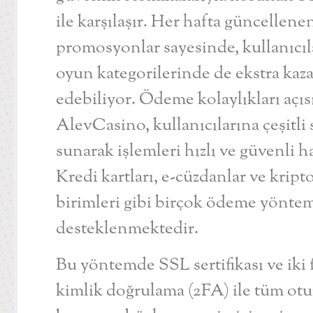
ile karşılaşır. Her hafta güncellene
promosyonlar sayesinde, kullanıcıla
oyun kategorilerinde de ekstra kaza
edebiliyor. Ödeme kolaylıkları açı
AlevCasino, kullanıcılarına çeşitli
sunarak işlemleri hızlı ve güvenli ha
Kredi kartları, e-cüzdanlar ve kript
birimleri gibi birçok ödeme yönte
desteklenmektedir.
Bu yöntemde SSL sertifikası ve iki 
kimlik doğrulama (2FA) ile tüm ot