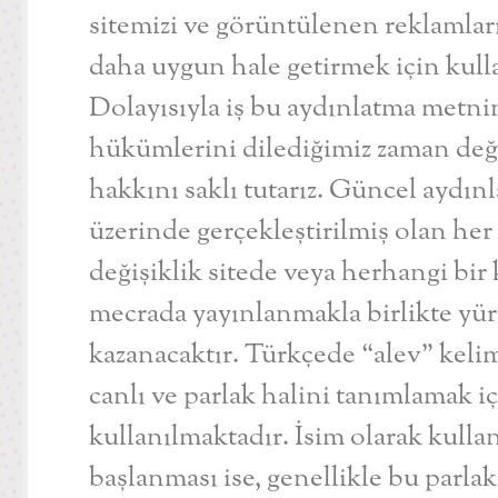
sitemizi ve görüntülenen reklamları
daha uygun hale getirmek için kull
Dolayısıyla iş bu aydınlatma metni
hükümlerini dilediğimiz zaman değ
hakkını saklı tutarız. Güncel aydın
üzerinde gerçekleştirilmiş olan her
değişiklik sitede veya herhangi bir
mecrada yayınlanmakla birlikte yü
kazanacaktır. Türkçede “alev” kelim
canlı ve parlak halini tanımlamak i
kullanılmaktadır. İsim olarak kulla
başlanması ise, genellikle bu parlak