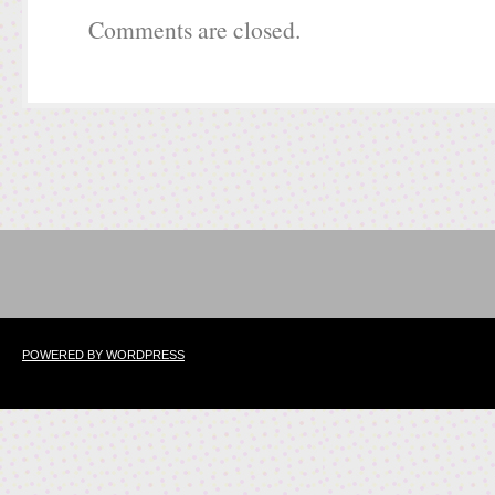
Comments are closed.
POWERED BY WORDPRESS