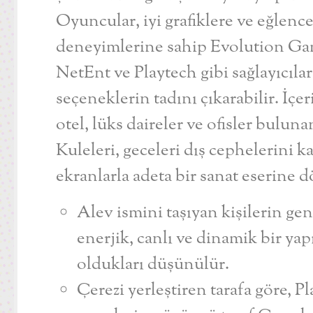
Oyuncular, iyi grafiklere ve eğlenc
deneyimlerine sahip Evolution Ga
NetEnt ve Playtech gibi sağlayıcıla
seçeneklerin tadını çıkarabilir. İçer
otel, lüks daireler ve ofisler bulun
Kuleleri, geceleri dış cephelerini 
ekranlarla adeta bir sanat eserine 
Alev ismini taşıyan kişilerin gen
enerjik, canlı ve dinamik bir yap
oldukları düşünülür.
Çerezi yerleştiren tarafa göre, P